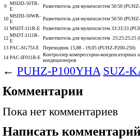
MSDD-50TR-
9
Разветвитель для мультисистем 50:50
(PUHZ-
E
MSDD-50WR-
10
Разветвитель для мультисистем 50:50
(PUHZ-
E
11
MSDT-111R-E
Разветвитель для мультисистем 33:33:33
(PUH
MSDT-1111R-
12
Разветвитель для мультисистем 25:25:25:25
(
E
13
PAC-SG75J-E
Переходник 15,88 - 19,05
(PUHZ-P200-250)
Контроллер компрессорно-конденсаторных а
14
PAC-IF011B-E
кондиционеров
←
PUHZ-P100YHA
SUZ-K
Комментарии
Пока нет комментариев
Написать комментари