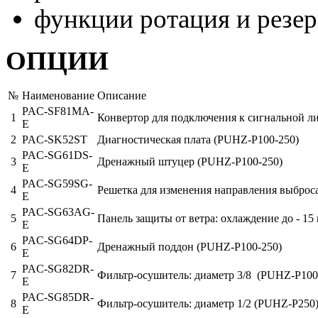
функции
ротация и резе
ОПЦИИ
№
Наименование
Описание
PAC-SF81MA-
1
Конвертор для подключения к сигнальной 
E
2
PAC-SK52ST
Диагностическая плата (PUHZ-P100-250)
PAC-SG61DS-
3
Дренажный штуцер
(PUHZ-P100-250)
E
PAC-SG59SG-
4
Решетка для изменения направления выброс
E
PAC-SG63AG-
5
Панель защиты от ветра: охлаждение до - 15 
E
PAC-SG64DP-
6
Дренажный поддон
(PUHZ-P100-250)
E
PAC-SG82DR-
7
Фильтр-осушитель: диаметр 3/8
(PUHZ-P100
E
PAC-SG85DR-
8
Фильтр-осушитель: диаметр 1/2
(PUHZ-P250
E